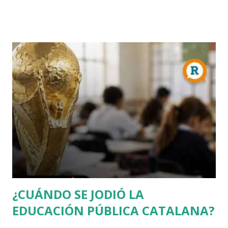
ayudado a la siesta. Allí encontró la convocatoria de un
concurso literario convocado por la Academia de Dijon
dedicado al ensayo, cuyo tema debía ser la respuesta a la
pregunta: "¿Cuál es el origen de la desigualdad entre los
hombres, y si es respaldada por la ley natural?". Jean
Jacques escribió entonces el Discurso sobre el origen y los
fundamentos de la desigualdad entre los hombres , que le
convirtió enseguida en una celebrity en toda Europa. Para
Rousseau, la sociedad civil es una trampa perpetuada por
los poderosos sobre los débiles, de modo que puedan
conservar su poder y riqueza. Muchas veces creo que se
debería releer a Rousseau, sobr...
¿CUÁNDO SE JODIÓ LA
EDUCACIÓN PÚBLICA CATALANA?