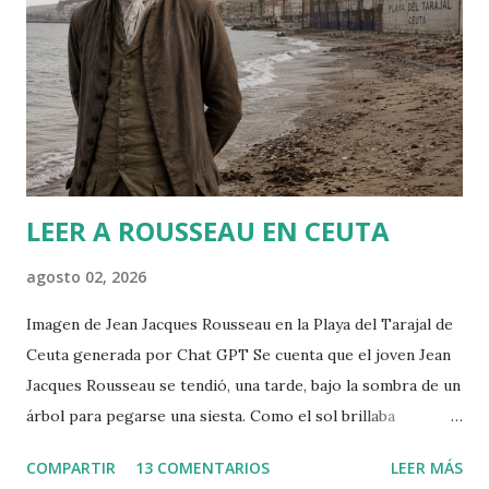
n
c
o
m
e
n
t
a
r
LEER A ROUSSEAU EN CEUTA
i
o
agosto 02, 2026
Imagen de Jean Jacques Rousseau en la Playa del Tarajal de
Ceuta generada por Chat GPT Se cuenta que el joven Jean
Jacques Rousseau se tendió, una tarde, bajo la sombra de un
árbol para pegarse una siesta. Como el sol brillaba
demasiado, dispuso una hoja del periódico encima de su
COMPARTIR
13 COMENTARIOS
LEER MÁS
cabeza. Cuando despertó, leió el periódico que le había