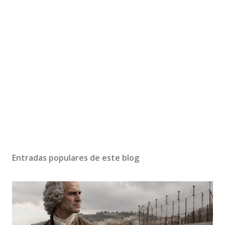
P
u
b
Entradas populares de este blog
l
i
c
a
r
u