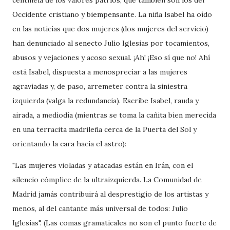
centinela de los valores patrios, que también son los del
Occidente cristiano y biempensante. La niña Isabel ha oído
en las noticias que dos mujeres (dos mujeres del servicio)
han denunciado al senecto Julio Iglesias por tocamientos,
abusos y vejaciones y acoso sexual. ¡Ah! ¡Eso sí que no! Ahí
está Isabel, dispuesta a menospreciar a las mujeres
agraviadas y, de paso, arremeter contra la siniestra
izquierda (valga la redundancia). Escribe Isabel, rauda y
airada, a mediodía (mientras se toma la cañita bien merecida
en una terracita madrileña cerca de la Puerta del Sol y
orientando la cara hacia el astro):
"Las mujeres violadas y atacadas están en Irán, con el
silencio cómplice de la ultraizquierda. La Comunidad de
Madrid jamás contribuirá al desprestigio de los artistas y
menos, al del cantante más universal de todos: Julio
Iglesias". (Las comas gramaticales no son el punto fuerte de