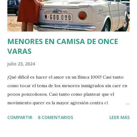
alumnado que debía pasarlo no era su totalidad, si no tan
solo un muestra seleccionada vete a saber como, ya que ni
esto está bien explicado. Deb...
MENORES EN CAMISA DE ONCE
VARAS
julio 23, 2024
¡Qué difícil es hacer el amor en un Simca 1000! Casi tanto
como tocar el tema de los menores inmigrados sin caer en
pozos ponzoñosos. Casi tanto como plantear que el
movimiento queer es la mayor agresión contra el
feminismo, diga lo que diga la señora Irene Montero. Nos
COMPARTIR
8 COMENTARIOS
LEER MÁS
ha tocado vivir en un mundo complejo en el que hay que
medir las palabras si no se quiere caer en la ofensa, el