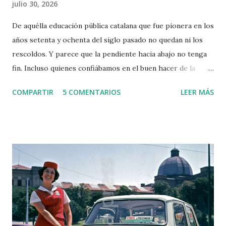
julio 30, 2026
De aquélla educación pública catalana que fue pionera en los
años setenta y ochenta del siglo pasado no quedan ni los
rescoldos. Y parece que la pendiente hacia abajo no tenga
fin. Incluso quienes confiábamos en el buen hacer de la
Consejera Niubó estamos apesadumbrados.
COMPARTIR
5 COMENTARIOS
LEER MÁS
Apesadumbrados y tristes no solo por las escasas mejoras
que ha aportado o la tibieza en afrontar los retos que le
dejaron los gobiernos nacionalistas anteriores. Y ahora nos
enteramos de lo que, en un país normal, sería un escándalo:
el suceso bochornoso del Informe PISA 2026 (que son las
pruebas diagnósticas que se pasan al alumnado de 4º curso
de la Educación Secundaria). El informe de la OCDE
denuncia la exención de alumnos catalanes para pasar la
prueba tan elevada: un 23,2% del alumnado de Cataluña fue
"dispensado" de hacer los exámenes. Y hay que decir que el