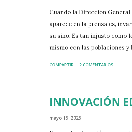
no fa pas gaire anys semblava
Cuando la Dirección General p
indepes, i que, com els tarong
aparece en la prensa es, inva
presència solemne dins del Pa
su sino. Es tan injusto como l
mismo con las poblaciones y l
alguna vez un titular habland
COMPARTIR
2 COMENTARIOS
o a San Cosme? Hay, en esas p
de desgracia. Las chicas men
con una frecuencia discreta p
INNOVACIÓN ED
liebre y, durante unos días, t
brutalidad de los hechos y la
mayo 15, 2025
cansado cuando no incapaz. S