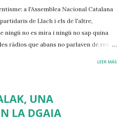
entisme: a l'Assemblea Nacional Catalana
artidaris de Llach i els de l'altre,
ue ningú no es mira i ningú no sap quina
a les ràdios que abans no parlaven de res
ls directius pensen en augmentar les
LEER MÁS
 però, ai làs...! i si l'augment de la quota
s la gent s'apuntaven al Círculo de
erquè, potser perquè el cunyat o la veïna
ALAK, UNA
 se'n donaven de baixa, segurament perquè
N LA DGAIA
 la gràcia o els semblava una despesa
í li deu estar passant a aquella ANC que