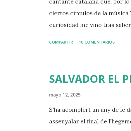
cantante catalana que, por lo
conseguido demostrar jamás 
ciertos círculos de la música "
mejores resultados, pero en 
curiosidad me vino tras saber
la modernidad y del liderazgo 
un actor que recuerdo de cua
COMPARTIR
10 COMENTARIOS
en todos los culebrones de la
doblaje. La música que hace 
solo me permite pensar en q
SALVADOR EL 
letras y, lo poco que me es da
zafio, sin interés artístico a
mayo 12, 2025
de aquel "épater les bourgeois
S'ha acomplert un any de le d
escandalizar un poco a su pa
assenyalar el final de l'hegem
una generación. Bad Gyal usa