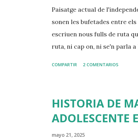
a
Paisatge actual de l'independ
s
sonen les bufetades entre els p
escriuen nous fulls de ruta q
ruta, ni cap on, ni se'n parla 
més. El socis van minvant i e
COMPARTIR
2 COMENTARIOS
quotes per compensar la pèrdua,
ens fa perdre més socis? Aban
Lectores sense saber ben bé p
HISTORIA DE M
s'hi havia apuntat, i després
ADOLESCENTE E
se n'oblidaven, no li trobaven
innecessària. Alguna cosa aix
mayo 21, 2025