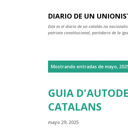
DIARIO DE UN UNIONIS
Este es el diario de un catalán no nacional
patriota constitucional, partidario de la igu
E
Mostrando entradas de mayo, 202
n
t
GUIA D'AUTODE
r
CATALANS
a
d
mayo 29, 2025