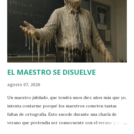
anés a explotar. Llenguatge duríssim i immisericorde
contra allò que combat: la mesquinesa dels partits i,
especialment, el perill de la pèrdua d'identitat cultural
catalana enfront de les onades immigrades. En aquest
sentit, tan sols seria una versió patriòtica de Vox, amb qui
diu compartir gran part del programa exceptuant la
qüestió catalana. Orriols irr...
EL MAESTRO SE DISUELVE
agosto 07, 2026
Un maestro jubilado, que tendrá unos diez años más que yo,
intenta contarme porqué los maestros cometen tantas
faltas de ortografía. Esto sucede durante una charla de
verano que pretendía ser consecuente con el verano y, por
lo tanto, liviana. Antes -me cuenta- y antes significa en los