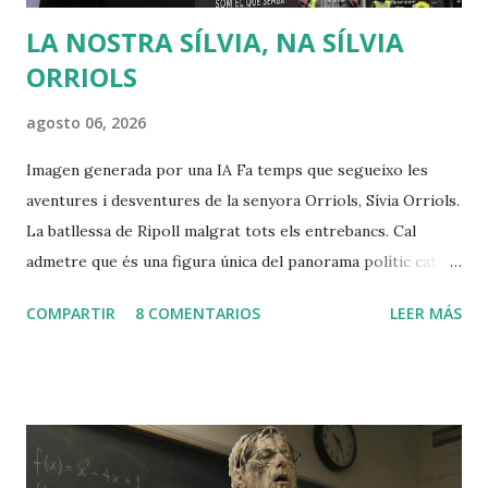
LA NOSTRA SÍLVIA, NA SÍLVIA
ORRIOLS
agosto 06, 2026
Imagen generada por una IA Fa temps que segueixo les
aventures i desventures de la senyora Orriols, Sívia Orriols.
La batllessa de Ripoll malgrat tots els entrebancs. Cal
admetre que és una figura única del panorama polític català,
amb una imatge cuidada d' outsider i àdhuc de víctima del
COMPARTIR
8 COMENTARIOS
LEER MÁS
sistema, completament fora del relat oficial que
comparteixen la majoria dels partits convencionals (excepte
Vox). Cal aturar-se un instant en el seu verb: prosòdia
exquisida, lèxic més aviat anacrònic, cert gust per la
floritura poètica i per l'adjectiu inesperat. Parla amb un to
seriós molt proper a la ira, com si en qualsevol moment