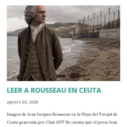
i
c
a
r
u
n
c
o
m
e
n
t
a
r
LEER A ROUSSEAU EN CEUTA
i
o
agosto 02, 2026
Imagen de Jean Jacques Rousseau en la Playa del Tarajal de
Ceuta generada por Chat GPT Se cuenta que el joven Jean