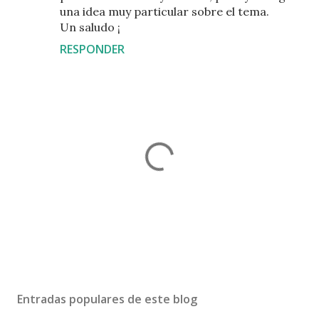
una idea muy particular sobre el tema.
Un saludo ¡
RESPONDER
P
u
b
Entradas populares de este blog
l