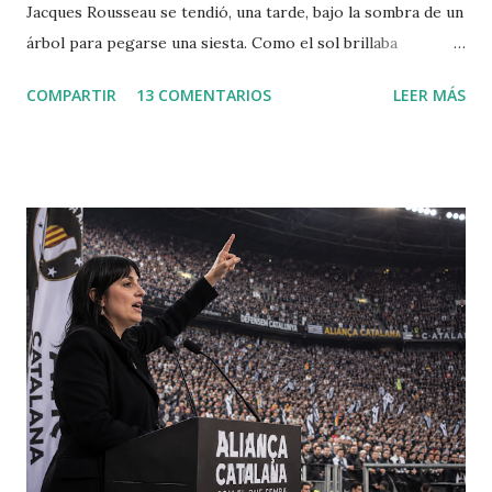
Jacques Rousseau se tendió, una tarde, bajo la sombra de un
árbol para pegarse una siesta. Como el sol brillaba
demasiado, dispuso una hoja del periódico encima de su
COMPARTIR
13 COMENTARIOS
LEER MÁS
cabeza. Cuando despertó, leió el periódico que le había
ayudado a la siesta. Allí encontró la convocatoria de un
concurso literario convocado por la Academia de Dijon
dedicado al ensayo, cuyo tema debía ser la respuesta a la
pregunta: "¿Cuál es el origen de la desigualdad entre los
hombres, y si es respaldada por la ley natural?". Jean
Jacques escribió entonces el Discurso sobre el origen y los
fundamentos de la desigualdad entre los hombres , que le
convirtió enseguida en una celebrity en toda Europa. Para
Rousseau, la sociedad civil es una trampa perpetuada por
los poderosos sobre los débiles, de modo que puedan
conservar su poder y riqueza. Muchas veces creo que se
debería releer a Rousseau, sobr...