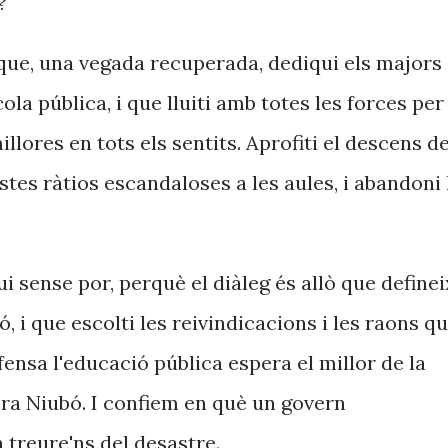
?
 que, una vegada recuperada, dediqui els majors
ola pública, i que lluiti amb totes les forces per
illores en tots els sentits. Aprofiti el descens d
stes ràtios escandaloses a les aules, i abandoni 
i sense por, perquè el diàleg és allò que definei
ó, i que escolti les reivindicacions i les raons q
ensa l'educació pública espera el millor de la
era Niubó. I confiem en què un govern
treure'ns del desastre.