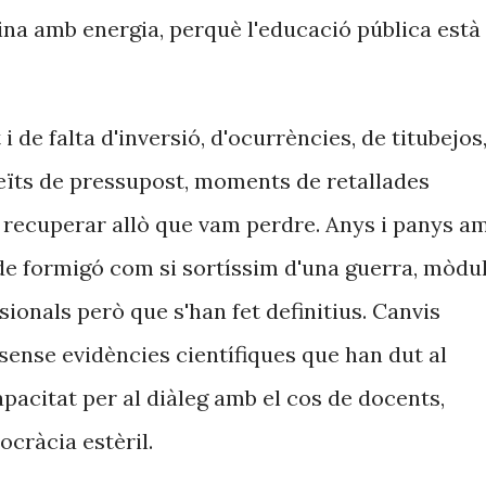
feina amb energia, perquè l'educació pública està
de falta d'inversió, d'ocurrències, de titubejos
veïts de pressupost, moments de retallades
 recuperar allò que vam perdre. Anys i panys a
 de formigó com si sortíssim d'una guerra, mòdu
sionals però que s'han fet definitius. Canvis
sense evidències científiques que han dut al
apacitat per al diàleg amb el cos de docents,
ocràcia estèril.