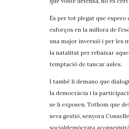
que vostè defensa, no és cert
És per tot plegat que espero
esforços en la millora de l'esc
una major inversió i per les m
la natalitat per rebaixar aque
temptació de tancar aules.
I també li demano que dialogu
la democràcia i la participaci
se li exposen. Tothom que def
seva gestió, senyora Consell
socialdemòcrata aconseguirà 