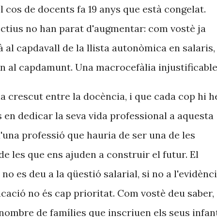
 cos de docents fa 19 anys que està congelat.
ectius no han parat d'augmentar: com vostè ja
à al capdavall de la llista autonòmica en salaris,
an al capdamunt. Una macrocefàlia injustificabl
a crescut entre la docència, i que cada cop hi h
en dedicar la seva vida professional a aquesta
 d'una professió que hauria de ser una de les
e les que ens ajuden a construir el futur. El
o es deu a la qüestió salarial, si no a l'evidènc
ducació no és cap prioritat. Com vostè deu saber,
nombre de famílies que inscriuen els seus infan