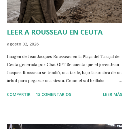
e
n
t
a
r
LEER A ROUSSEAU EN CEUTA
i
o
agosto 02, 2026
Imagen de Jean Jacques Rousseau en la Playa del Tarajal de
Ceuta generada por Chat GPT Se cuenta que el joven Jean
Jacques Rousseau se tendió, una tarde, bajo la sombra de un
árbol para pegarse una siesta. Como el sol brillaba
demasiado, dispuso una hoja del periódico encima de su
COMPARTIR
13 COMENTARIOS
LEER MÁS
cabeza. Cuando despertó, leió el periódico que le había
ayudado a la siesta. Allí encontró la convocatoria de un
concurso literario convocado por la Academia de Dijon
dedicado al ensayo, cuyo tema debía ser la respuesta a la
pregunta: "¿Cuál es el origen de la desigualdad entre los