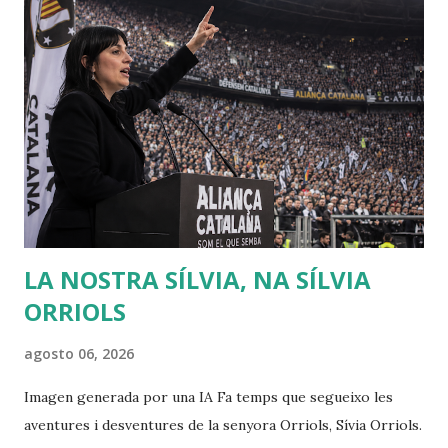
hombres, y si es respaldada por la ley natural?". Jean
Jacques escribió entonces el Discurso sobre el origen y los
fundamentos de la desigualdad entre los hombres , que le
convirtió enseguida en una celebrity en toda Europa. Para
Rousseau, la sociedad civil es una trampa perpetuada por
los poderosos sobre los débiles, de modo que puedan
conservar su poder y riqueza. Muchas veces creo que se
debería releer a Rousseau, sobr...
LA NOSTRA SÍLVIA, NA SÍLVIA
ORRIOLS
agosto 06, 2026
Imagen generada por una IA Fa temps que segueixo les
aventures i desventures de la senyora Orriols, Sívia Orriols.