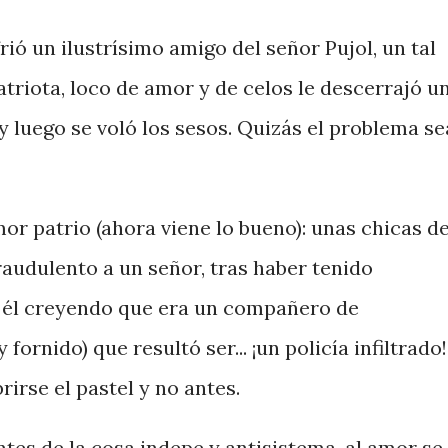
rió un ilustrísimo amigo del señor Pujol, un tal
triota, loco de amor y de celos le descerrajó u
 y luego se voló los sesos. Quizás el problema se
or patrio (ahora viene lo bueno): unas chicas d
audulento a un señor, tras haber tenido
n él creyendo que era un compañero de
fornido) que resultó ser... ¡un policía infiltrado!
rirse el pastel y no antes.
ntes de la cosa indepe y antisistema, al amor se