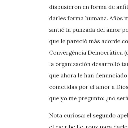
dispusieron en forma de anfi
darles forma humana. Años m
sintió la punzada del amor po
que le pareció más acorde con
Convergència Democràtica (de
la organización desarrolló t
que ahora le han denunciado 
cometidas por el amor a Dios
que yo me pregunto: ¿no será
Nota curiosa: el segundo ape
el escribe Le-roux para darle