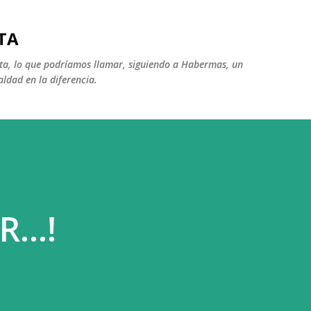
Ir al contenido principal
TA
ista, lo que podríamos llamar, siguiendo a Habermas, un
aldad en la diferencia.
...!