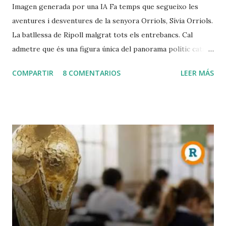
Imagen generada por una IA Fa temps que segueixo les
aventures i desventures de la senyora Orriols, Sívia Orriols.
La batllessa de Ripoll malgrat tots els entrebancs. Cal
admetre que és una figura única del panorama polític català,
amb una imatge cuidada d' outsider i àdhuc de víctima del
COMPARTIR
8 COMENTARIOS
LEER MÁS
sistema, completament fora del relat oficial que
comparteixen la majoria dels partits convencionals (excepte
Vox). Cal aturar-se un instant en el seu verb: prosòdia
exquisida, lèxic més aviat anacrònic, cert gust per la
floritura poètica i per l'adjectiu inesperat. Parla amb un to
seriós molt proper a la ira, com si en qualsevol moment
anés a explotar. Llenguatge duríssim i immisericorde
contra allò que combat: la mesquinesa dels partits i,
especialment, el perill de la pèrdua d'identitat cultural
catalana enfront de les onades immigrades. En aquest
sentit, tan sols seria una versió patriòtica de Vox, amb qui