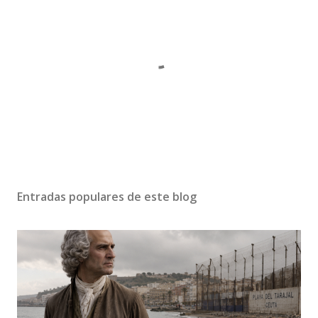
P
u
b
Entradas populares de este blog
l
i
c
a
r
u
n
c