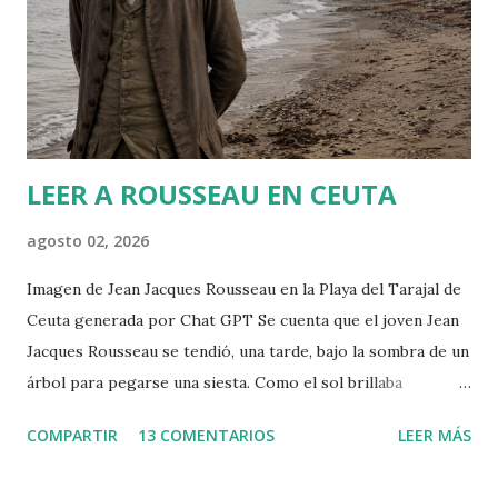
o
m
e
n
t
a
r
LEER A ROUSSEAU EN CEUTA
i
o
agosto 02, 2026
Imagen de Jean Jacques Rousseau en la Playa del Tarajal de
Ceuta generada por Chat GPT Se cuenta que el joven Jean
Jacques Rousseau se tendió, una tarde, bajo la sombra de un
árbol para pegarse una siesta. Como el sol brillaba
demasiado, dispuso una hoja del periódico encima de su
COMPARTIR
13 COMENTARIOS
LEER MÁS
cabeza. Cuando despertó, leió el periódico que le había
ayudado a la siesta. Allí encontró la convocatoria de un