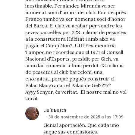
inestimable, Fernández Miranda va ser
nomenat soci d'honor del club. Poc després
Franco també va ser nomenat soci d'honor
del Barça. El club va acabar per vendre les
seves parcel·les per 228 milions de pessetes
a la constructora Hàbitat i amb això va
pagar el Camp Nou?..Ufff Fes memoria.
Tampoc no recordes que el 1971 el Consell
Nacional d'Esports, presidit per Gich, va
acordar concedir a fons perdut 43 milions
de pessetes al club barceloní, una
enormitat, perquè pogués construir el
Palau Blaugrana i el Palau de Gel?????
Ayyy Senyor, és veritat...El nostre mal no vol
soroll
Lluís Bosch
30 de noviembre de 2025 a las 17:09
Genial aportación. Que cada uno
saque sus conclusiones.