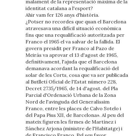
malament de la representació màxima de la
identitat catalana a l'esport?
Ahir vam fer 126 anys d'història.
¿Potser no recordes que quan el Barcelona
atravesava una difícil situació econòmica
fins que una requalificació autoritzada per
Franco el 1965 el va salvar de la fallida. El
govern presidit per Franco al Pazo de
Meirás va aprovar el 13 d'agost de 1965,
definitivament, l'ajuda que el Barcelona
demanava acordant la requalificació del
solar de les Corts, cosa que va ser publicada
al Butlletí Oficial de l'Estat número 228,
Decret 2735/1965, de 14 d'agost. del Pla
Parcial d'Ordenació Urbana de la Zona
Nord de l'avinguda del Generalíssim
Franco, entre les places de Calvo Sotelo i
del Papa Pius XII, de Barcelona». Al peu del
mateix figuren les firmes de Martínez i
Sánchez Arjona (ministre de l'Habitatge) i
de Francisco Franco. Pel seu favor