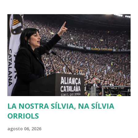
concurso literario convocado por la Academia de Dijon
dedicado al ensayo, cuyo tema debía ser la respuesta a la
pregunta: "¿Cuál es el origen de la desigualdad entre los
hombres, y si es respaldada por la ley natural?". Jean
Jacques escribió entonces el Discurso sobre el origen y los
fundamentos de la desigualdad entre los hombres , que le
convirtió enseguida en una celebrity en toda Europa. Para
Rousseau, la sociedad civil es una trampa perpetuada por
los poderosos sobre los débiles, de modo que puedan
conservar su poder y riqueza. Muchas veces creo que se
debería releer a Rousseau, sobr...
LA NOSTRA SÍLVIA, NA SÍLVIA
ORRIOLS
agosto 06, 2026