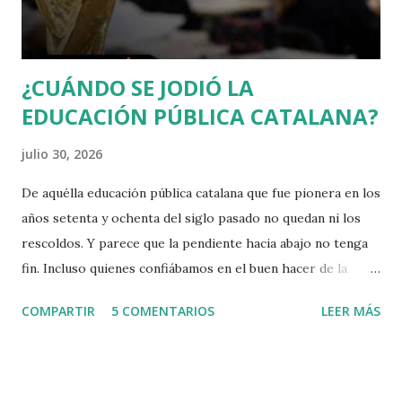
diu compartir gran part del programa exceptuant la
qüestió catalana. Orriols irr...
¿CUÁNDO SE JODIÓ LA
EDUCACIÓN PÚBLICA CATALANA?
julio 30, 2026
De aquélla educación pública catalana que fue pionera en los
años setenta y ochenta del siglo pasado no quedan ni los
rescoldos. Y parece que la pendiente hacia abajo no tenga
fin. Incluso quienes confiábamos en el buen hacer de la
Consejera Niubó estamos apesadumbrados.
COMPARTIR
5 COMENTARIOS
LEER MÁS
Apesadumbrados y tristes no solo por las escasas mejoras
que ha aportado o la tibieza en afrontar los retos que le
dejaron los gobiernos nacionalistas anteriores. Y ahora nos
enteramos de lo que, en un país normal, sería un escándalo: