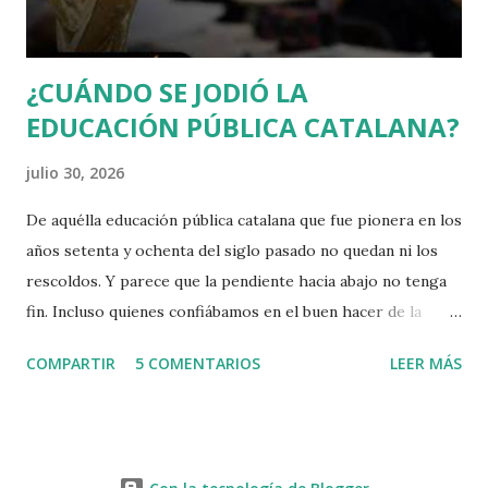
diu compartir gran part del programa exceptuant la
qüestió catalana. Orriols irr...
¿CUÁNDO SE JODIÓ LA
EDUCACIÓN PÚBLICA CATALANA?
julio 30, 2026
De aquélla educación pública catalana que fue pionera en los
años setenta y ochenta del siglo pasado no quedan ni los
rescoldos. Y parece que la pendiente hacia abajo no tenga
fin. Incluso quienes confiábamos en el buen hacer de la
Consejera Niubó estamos apesadumbrados.
COMPARTIR
5 COMENTARIOS
LEER MÁS
Apesadumbrados y tristes no solo por las escasas mejoras
que ha aportado o la tibieza en afrontar los retos que le
dejaron los gobiernos nacionalistas anteriores. Y ahora nos
enteramos de lo que, en un país normal, sería un escándalo: