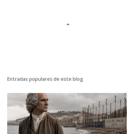
P
u
b
Entradas populares de este blog
l
i
c
a
r
u
n
c