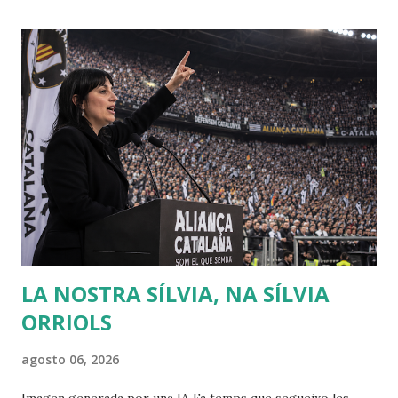
dedicado al ensayo, cuyo tema debía ser la respuesta a la
pregunta: "¿Cuál es el origen de la desigualdad entre los
hombres, y si es respaldada por la ley natural?". Jean
Jacques escribió entonces el Discurso sobre el origen y los
fundamentos de la desigualdad entre los hombres , que le
convirtió enseguida en una celebrity en toda Europa. Para
Rousseau, la sociedad civil es una trampa perpetuada por
los poderosos sobre los débiles, de modo que puedan
conservar su poder y riqueza. Muchas veces creo que se
debería releer a Rousseau, sobr...
LA NOSTRA SÍLVIA, NA SÍLVIA
ORRIOLS
agosto 06, 2026