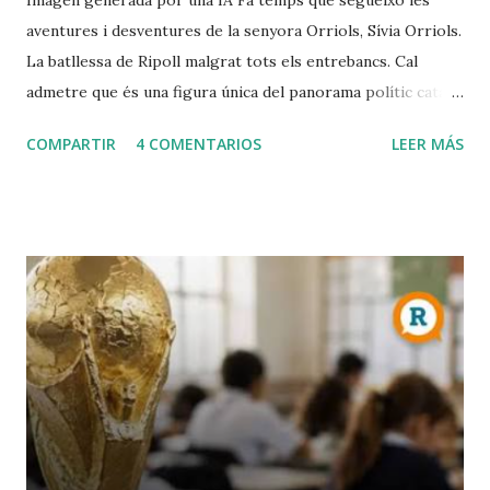
Imagen generada por una IA Fa temps que segueixo les
aventures i desventures de la senyora Orriols, Sívia Orriols.
La batllessa de Ripoll malgrat tots els entrebancs. Cal
admetre que és una figura única del panorama polític català,
amb una imatge cuidada d' outsider i àdhuc de víctima del
COMPARTIR
4 COMENTARIOS
LEER MÁS
sistema, completament fora del relat oficial que
comparteixen la majoria dels partits convencionals (excepte
Vox). Cal aturar-se un instant en el seu verb: prosòdia
exquisida, lèxic més aviat anacrònic, cert gust per la
floritura poètica i per l'adjectiu inesperat. Parla amb un to
seriós molt proper a la ira, com si en qualsevol moment
anés a explotar. Llenguatge duríssim i immisericorde
contra allò que combat: la mesquinesa dels partits i,
especialment, el perill de la pèrdua d'identitat cultural
catalana enfront de les onades immigrades. En aquest
sentit, tan sols seria una versió patriòtica de Vox, amb qui