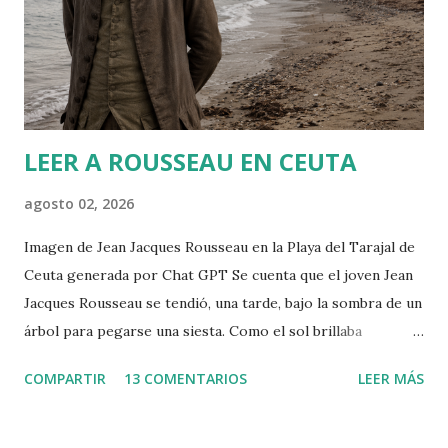
o
m
e
n
t
a
r
LEER A ROUSSEAU EN CEUTA
i
o
agosto 02, 2026
Imagen de Jean Jacques Rousseau en la Playa del Tarajal de
Ceuta generada por Chat GPT Se cuenta que el joven Jean
Jacques Rousseau se tendió, una tarde, bajo la sombra de un
árbol para pegarse una siesta. Como el sol brillaba
demasiado, dispuso una hoja del periódico encima de su
COMPARTIR
13 COMENTARIOS
LEER MÁS
cabeza. Cuando despertó, leió el periódico que le había
ayudado a la siesta. Allí encontró la convocatoria de un
concurso literario convocado por la Academia de Dijon