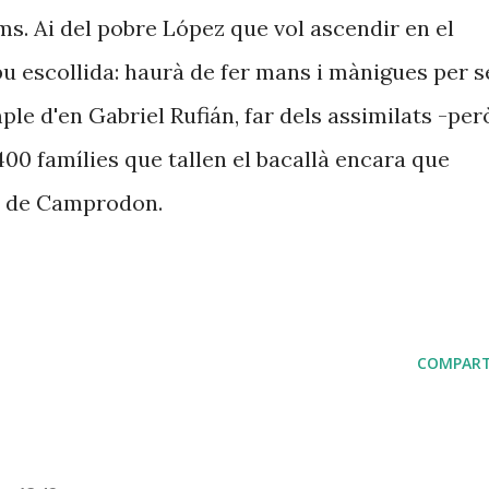
. Ai del pobre López que vol ascendir en el
u escollida: haurà de fer mans i mànigues per s
ple d'en Gabriel Rufián, far dels assimilats -per
400 famílies que tallen el bacallà encara que
be de Camprodon.
COMPART