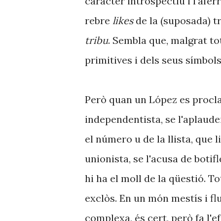
caràcter introspectiu i l'afer
rebre
likes
de la (suposada) t
tribu
. Sembla que, malgrat to
primitives i dels seus símbols
Però quan un López es procla
independentista, se l'aplaudei
el número u de la llista, que 
unionista, se l'acusa de botifl
hi ha el moll de la qüestió. T
exclòs. En un món mestís i flu
complexa, és cert, però fa l'