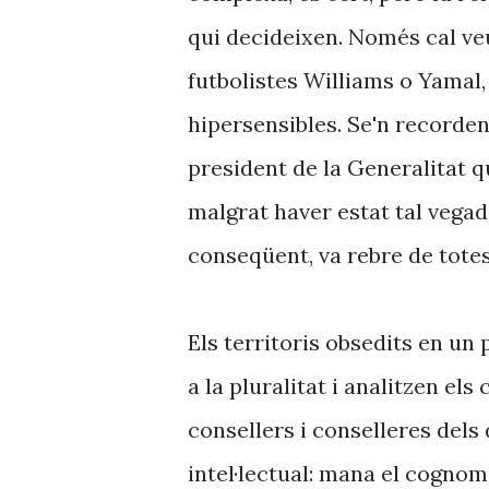
qui decideixen. Només cal ve
futbolistes Williams o Yamal,
hipersensibles. Se'n recorde
president de la Generalitat q
malgrat haver estat tal vegad
conseqüent, va rebre de tote
Els territoris obsedits en un 
a la pluralitat i analitzen e
consellers i conselleres dels 
intel·lectual: mana el cognom