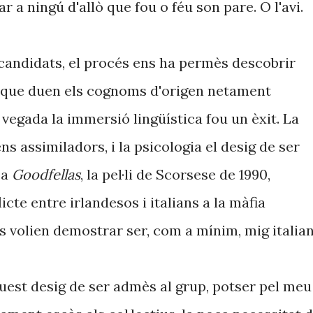
r a ningú d'allò que fou o féu son pare. O l'avi.
s candidats, el procés ens ha permès descobrir
 que duen els cognoms d'origen netament
l vegada la immersió lingüística fou un èxit. La
s assimiladors, i la psicologia el desig de ser
 a
Goodfellas
, la pel·li de Scorsese de 1990,
icte entre irlandesos i italians a la màfia
 volien demostrar ser, com a mínim, mig italian
est desig de ser admès al grup, potser pel meu