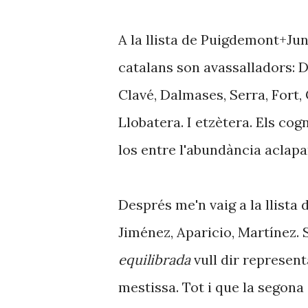
A la llista de Puigdemont+Ju
catalans son avassalladors: De
Clavé, Dalmases, Serra, Fort, 
Llobatera. I etzètera. Els co
los entre l'abundància aclapa
Després me'n vaig a la llista 
Jiménez, Aparicio, Martínez. 
equilibrada
vull dir represent
mestissa. Tot i que la segona