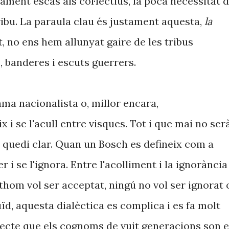
rament escàs als col·lectius, la poca necessitat 
ribu. La paraula clau és justament aquesta,
la
t, no ens hem allunyat gaire de les tribus
, banderes i escuts guerrers.
ma nacionalista o, millor encara,
x i se l'acull entre visques. Tot i que mai no ser
li quedi clar. Quan un Bosch es defineix com a
er i se l'ignora. Entre l'acolliment i la ignorància
othom vol ser acceptat, ningú no vol ser ignorat 
ïd, aquesta dialèctica es complica i es fa molt
efecte que els cognoms de vuit generacions son e