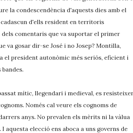
ure la condescendència d'aquests dies amb el
 cadascun d'ells resident en territoris
n dels comentaris que va suportar el primer
ue va gosar dir-se José i no Josep? Montilla,
a el president autonòmic més seriós, eficient i
s bandes.
passat mític, llegendari i medieval, es resisteixe
ls cognoms. Només cal veure els cognoms de
darrers anys. No prevalen els mèrits ni la vàlua
. I aquesta elecció ens aboca a uns governs de