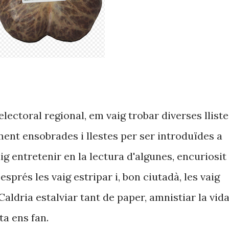
ectoral regional, em vaig trobar diverses lliste
ament ensobrades i llestes per ser introduïdes a
aig entretenir en la lectura d'algunes, encuriosit
prés les vaig estripar i, bon ciutadà, les vaig
Caldria estalviar tant de paper, amnistiar la vid
ta ens fan.