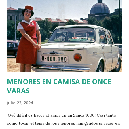
el suceso bochornoso del Informe PISA 2026 (que son las
pruebas diagnósticas que se pasan al alumnado de 4º curso
de la Educación Secundaria). El informe de la OCDE
denuncia la exención de alumnos catalanes para pasar la
prueba tan elevada: un 23,2% del alumnado de Cataluña fue
"dispensado" de hacer los exámenes. Y hay que decir que el
alumnado que debía pasarlo no era su totalidad, si no tan
solo un muestra seleccionada vete a saber como, ya que ni
esto está bien explicado. Deb...
MENORES EN CAMISA DE ONCE
VARAS
julio 23, 2024
¡Qué difícil es hacer el amor en un Simca 1000! Casi tanto
como tocar el tema de los menores inmigrados sin caer en