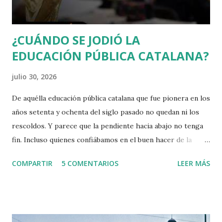
debería releer a Rousseau, sobr...
¿CUÁNDO SE JODIÓ LA
EDUCACIÓN PÚBLICA CATALANA?
julio 30, 2026
De aquélla educación pública catalana que fue pionera en los
años setenta y ochenta del siglo pasado no quedan ni los
rescoldos. Y parece que la pendiente hacia abajo no tenga
fin. Incluso quienes confiábamos en el buen hacer de la
Consejera Niubó estamos apesadumbrados.
COMPARTIR
5 COMENTARIOS
LEER MÁS
Apesadumbrados y tristes no solo por las escasas mejoras
que ha aportado o la tibieza en afrontar los retos que le
dejaron los gobiernos nacionalistas anteriores. Y ahora nos
enteramos de lo que, en un país normal, sería un escándalo: