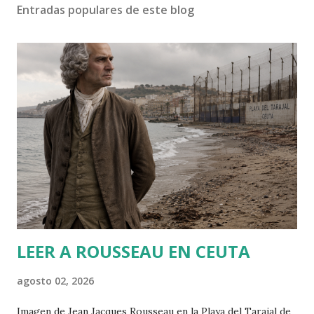
b
Entradas populares de este blog
l
i
c
a
r
u
n
c
o
m
e
n
t
a
r
LEER A ROUSSEAU EN CEUTA
i
o
agosto 02, 2026
Imagen de Jean Jacques Rousseau en la Playa del Tarajal de