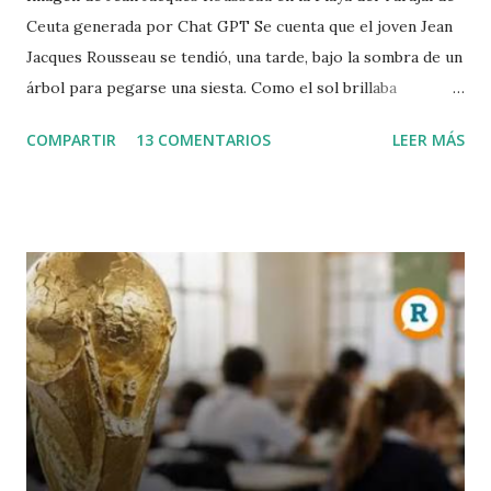
Ceuta generada por Chat GPT Se cuenta que el joven Jean
Jacques Rousseau se tendió, una tarde, bajo la sombra de un
árbol para pegarse una siesta. Como el sol brillaba
demasiado, dispuso una hoja del periódico encima de su
COMPARTIR
13 COMENTARIOS
LEER MÁS
cabeza. Cuando despertó, leió el periódico que le había
ayudado a la siesta. Allí encontró la convocatoria de un
concurso literario convocado por la Academia de Dijon
dedicado al ensayo, cuyo tema debía ser la respuesta a la
pregunta: "¿Cuál es el origen de la desigualdad entre los
hombres, y si es respaldada por la ley natural?". Jean
Jacques escribió entonces el Discurso sobre el origen y los
fundamentos de la desigualdad entre los hombres , que le
convirtió enseguida en una celebrity en toda Europa. Para
Rousseau, la sociedad civil es una trampa perpetuada por
los poderosos sobre los débiles, de modo que puedan
conservar su poder y riqueza. Muchas veces creo que se