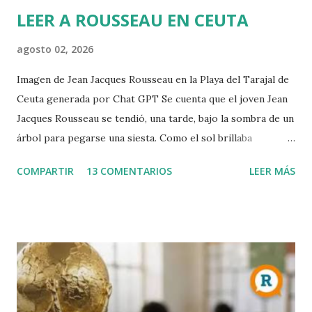
r
LEER A ROUSSEAU EN CEUTA
i
o
agosto 02, 2026
Imagen de Jean Jacques Rousseau en la Playa del Tarajal de
Ceuta generada por Chat GPT Se cuenta que el joven Jean
Jacques Rousseau se tendió, una tarde, bajo la sombra de un
árbol para pegarse una siesta. Como el sol brillaba
demasiado, dispuso una hoja del periódico encima de su
COMPARTIR
13 COMENTARIOS
LEER MÁS
cabeza. Cuando despertó, leió el periódico que le había
ayudado a la siesta. Allí encontró la convocatoria de un
concurso literario convocado por la Academia de Dijon
dedicado al ensayo, cuyo tema debía ser la respuesta a la
pregunta: "¿Cuál es el origen de la desigualdad entre los
hombres, y si es respaldada por la ley natural?". Jean
Jacques escribió entonces el Discurso sobre el origen y los