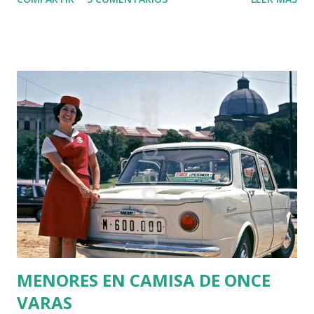
Apesadumbrados y tristes no solo por las escasas mejoras
que ha aportado o la tibieza en afrontar los retos que le
dejaron los gobiernos nacionalistas anteriores. Y ahora nos
enteramos de lo que, en un país normal, sería un escándalo:
el suceso bochornoso del Informe PISA 2026 (que son las
pruebas diagnósticas que se pasan al alumnado de 4º curso
de la Educación Secundaria). El informe de la OCDE
denuncia la exención de alumnos catalanes para pasar la
prueba tan elevada: un 23,2% del alumnado de Cataluña fue
"dispensado" de hacer los exámenes. Y hay que decir que el
alumnado que debía pasarlo no era su totalidad, si no tan
solo un muestra seleccionada vete a saber como, ya que ni
esto está bien explicado. Deb...
MENORES EN CAMISA DE ONCE
VARAS