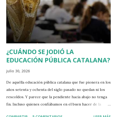
fundamentos de la desigualdad entre los hombres , que le
convirtió enseguida en una celebrity en toda Europa. Para
Rousseau, la sociedad civil es una trampa perpetuada por
los poderosos sobre los débiles, de modo que puedan
conservar su poder y riqueza. Muchas veces creo que se
debería releer a Rousseau, sobr...
¿CUÁNDO SE JODIÓ LA
EDUCACIÓN PÚBLICA CATALANA?
julio 30, 2026
De aquélla educación pública catalana que fue pionera en los
años setenta y ochenta del siglo pasado no quedan ni los
rescoldos. Y parece que la pendiente hacia abajo no tenga
fin. Incluso quienes confiábamos en el buen hacer de la
Consejera Niubó estamos apesadumbrados.
COMPARTIR
5 COMENTARIOS
LEER MÁS