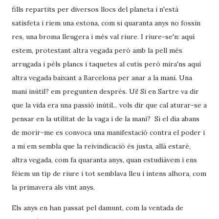
fills repartits per diversos llocs del planeta i n'està
satisfeta i riem una estona, com si quaranta anys no fossin
res, una broma lleugera i més val riure. I riure-se'n: aquí
estem, protestant altra vegada però amb la pell més
arrugada i pèls plancs i taquetes al cutis però mira'ns aquí
altra vegada baixant a Barcelona per anar a la mani. Una
mani inútil? em pregunten després. Ui! Si en Sartre va dir
que la vida era una passió inútil... vols dir que cal aturar-se a
pensar en la utilitat de la vaga i de la mani? Si el dia abans
de morir-me es convoca una manifestació contra el poder i
a mi em sembla que la reivindicació és justa, allà estaré,
altra vegada, com fa quaranta anys, quan estudiàvem i ens
fèiem un tip de riure i tot semblava lleu i intens alhora, com
la primavera als vint anys.
Els anys en han passat pel damunt, com la ventada de