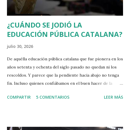
conservar su poder y riqueza. Muchas veces creo que se
debería releer a Rousseau, sobr...
¿CUÁNDO SE JODIÓ LA
EDUCACIÓN PÚBLICA CATALANA?
julio 30, 2026
De aquélla educación pública catalana que fue pionera en los
años setenta y ochenta del siglo pasado no quedan ni los
rescoldos. Y parece que la pendiente hacia abajo no tenga
fin. Incluso quienes confiábamos en el buen hacer de la
Consejera Niubó estamos apesadumbrados.
COMPARTIR
5 COMENTARIOS
LEER MÁS
Apesadumbrados y tristes no solo por las escasas mejoras
que ha aportado o la tibieza en afrontar los retos que le
dejaron los gobiernos nacionalistas anteriores. Y ahora nos
enteramos de lo que, en un país normal, sería un escándalo: