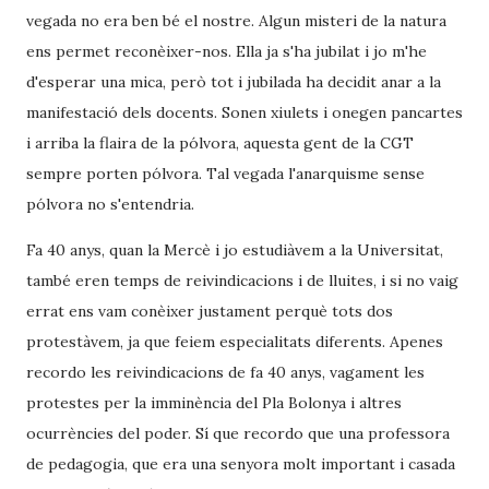
vegada no era ben bé el nostre. Algun misteri de la natura
ens permet reconèixer-nos. Ella ja s'ha jubilat i jo m'he
d'esperar una mica, però tot i jubilada ha decidit anar a la
manifestació dels docents. Sonen xiulets i onegen pancartes
i arriba la flaira de la pólvora, aquesta gent de la CGT
sempre porten pólvora. Tal vegada l'anarquisme sense
pólvora no s'entendria.
Fa 40 anys, quan la Mercè i jo estudiàvem a la Universitat,
també eren temps de reivindicacions i de lluites, i si no vaig
errat ens vam conèixer justament perquè tots dos
protestàvem, ja que feiem especialitats diferents. Apenes
recordo les reivindicacions de fa 40 anys, vagament les
protestes per la imminència del Pla Bolonya i altres
ocurrències del poder. Sí que recordo que una professora
de pedagogia, que era una senyora molt important i casada