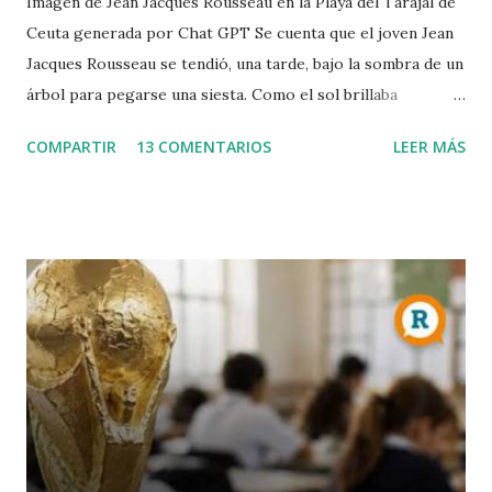
Imagen de Jean Jacques Rousseau en la Playa del Tarajal de
Ceuta generada por Chat GPT Se cuenta que el joven Jean
Jacques Rousseau se tendió, una tarde, bajo la sombra de un
árbol para pegarse una siesta. Como el sol brillaba
demasiado, dispuso una hoja del periódico encima de su
COMPARTIR
13 COMENTARIOS
LEER MÁS
cabeza. Cuando despertó, leió el periódico que le había
ayudado a la siesta. Allí encontró la convocatoria de un
concurso literario convocado por la Academia de Dijon
dedicado al ensayo, cuyo tema debía ser la respuesta a la
pregunta: "¿Cuál es el origen de la desigualdad entre los
hombres, y si es respaldada por la ley natural?". Jean
Jacques escribió entonces el Discurso sobre el origen y los
fundamentos de la desigualdad entre los hombres , que le
convirtió enseguida en una celebrity en toda Europa. Para
Rousseau, la sociedad civil es una trampa perpetuada por
los poderosos sobre los débiles, de modo que puedan