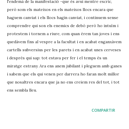
l'endemà de la manifestació -que és avui mentre escric,
però som els mateixos en els mateixos llocs encara que
haguem canviat i els llocs hagin canviat, i continuem sense
comprendre qui son els enemics de debò però ho intuïm i
protestem i tornem a riure, com quan érem tan joves i ens
quedàvem fins al vespre a la facultat i en acabat enganxàvem
cartells subversius per les parets i en acabat unes cerveses
i després qui sap: tot estava per fer i el temps és un
miratge estrany. Ara ens anem jubilant i pleguem amb ganes
i sabem que els qui venen per darrera ho faran molt millor
que nosaltres encara que ja no ens creiem res del tot, i tot
ens sembla lleu.
COMPARTIR