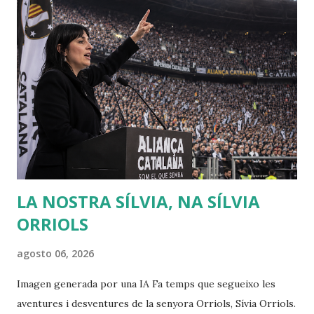
el suceso bochornoso del Informe PISA 2026 (que son las
pruebas diagnósticas que se pasan al alumnado de 4º curso
de la Educación Secundaria). El informe de la OCDE
denuncia la exención de alumnos catalanes para pasar la
prueba tan elevada: un 23,2% del alumnado de Cataluña fue
"dispensado" de hacer los exámenes. Y hay que decir que el
alumnado que debía pasarlo no era su totalidad, si no tan
solo un muestra seleccionada vete a saber como, ya que ni
esto está bien explicado. Deb...
LA NOSTRA SÍLVIA, NA SÍLVIA
ORRIOLS
agosto 06, 2026
Imagen generada por una IA Fa temps que segueixo les
aventures i desventures de la senyora Orriols, Sívia Orriols.