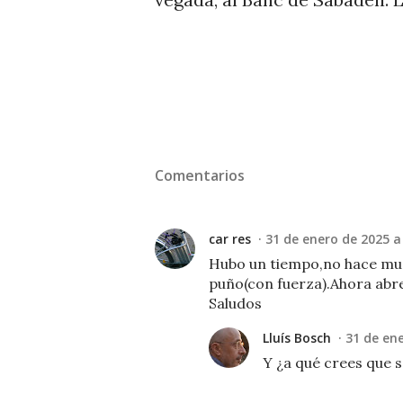
Comentarios
car res
31 de enero de 2025 a 
Hubo un tiempo,no hace much
puño(con fuerza).Ahora abr
Saludos
Lluís Bosch
31 de ene
Y ¿a qué crees que 