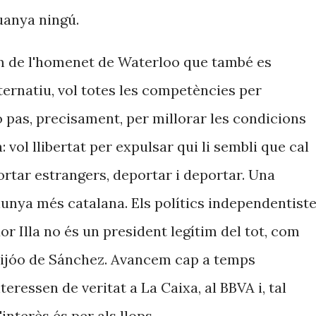
guanya ningú.
om de l'homenet de Waterloo que també es
lternatiu, vol totes les competències per
o pas, precisament, per millorar les condicions
: vol llibertat per expulsar qui li sembli que cal
ortar estrangers, deportar i deportar. Una
unya més catalana. Els polítics independentist
 Illa no és un president legítim del tot, com
ijóo de Sánchez. Avancem cap a temps
teressen de veritat a La Caixa, al BBVA i, tal
interès és per als llops.