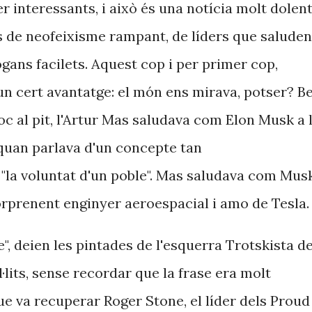
 interessants, i això és una notícia molt dolen
s de neofeixisme rampant, de líders que saluden
lògans facilets. Aquest cop i per primer cop,
n cert avantatge: el món ens mirava, potser? B
c al pit, l'Artur Mas saludava com Elon Musk a 
quan parlava d'un concepte tan
 "la voluntat d'un poble". Mas saludava com Mus
orprenent enginyer aeroespacial i amo de Tesla.
", deien les pintades de l'esquerra Trotskista d
l·lits, sense recordar que la frase era molt
ue va recuperar Roger Stone, el líder dels Proud