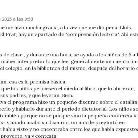
 2025 a las 9:53
ue me hizo mucha gracia, a la vez que me dió pena, Lluís.
 El Prat, hay un apartado de "comprensión lectora". Ahí est
de clase , y durante una hora, se ayuda a los niños de 6 a 
, a saber interpretar lo que lee, generalmente un cuento, un
l colegio, en la biblioteca del mismo, después del horario 
án, esa es la premisa básica.
a que los niños perdiesen el miedo al libro, que lo abrieran,
 sus padres, y que leyeran. Bien.
leva el programa hizo un pequeño discurso sobre el catalán
eerlo y hablarlo durante el periodo dictatorial. Los niños s
también porque no sé porque vino la pequeña conferencia)
ia. Cuando acabo su discurso, un niño le preguntó en
e había visto y no encontraba entre los que había expuesto
l proyecto, va y contesta: