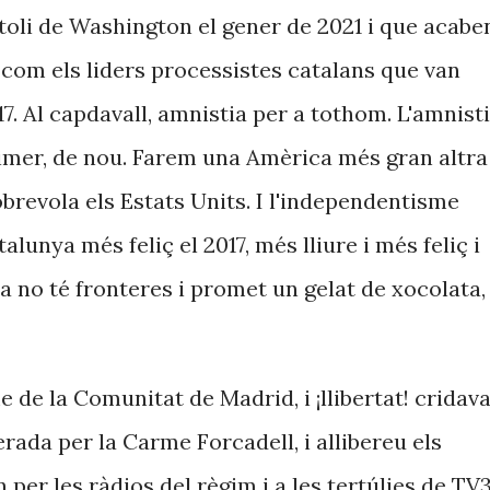
toli de Washington el gener de 2021 i que acabe
 com els liders processistes catalans que van
17. Al capdavall, amnistia per a tothom. L'amnist
rimer, de nou. Farem una Amèrica més gran altra
obrevola els Estats Units. I l'independentisme
lunya més feliç el 2017, més lliure i més feliç i
ta no té fronteres i promet un gelat de xocolata,
e de la Comunitat de Madrid, i ¡llibertat! cridav
rada per la Carme Forcadell, i allibereu els
per les ràdios del règim i a les tertúlies de TV