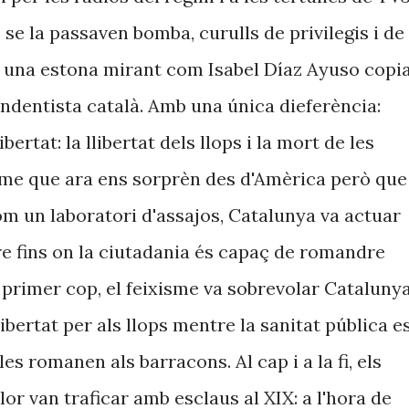
 se la passaven bomba, curulls de privilegis i de
re una estona mirant com Isabel Díaz Ayuso copi
endentista català. Amb una única dieferència:
Llibertat: la llibertat dels llops i la mort de les
ixisme que ara ens sorprèn des d'Amèrica però que
om un laboratori d'assajos, Catalunya va actuar
re fins on la ciutadania és capaç de romandre
r primer cop, el feixisme va sobrevolar Catalunya
ibertat per als llops mentre la sanitat pública e
s romanen als barracons. Al cap i a la fi, els
lor van traficar amb esclaus al XIX: a l'hora de