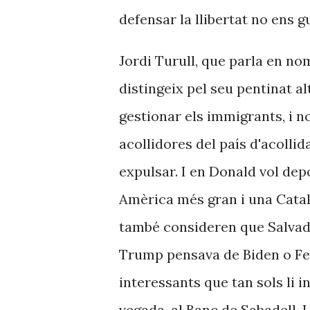
defensar la llibertat no ens 
Jordi Turull, que parla en n
distingeix pel seu pentinat a
gestionar els immigrants, i n
acollidores del país d'acollida
expulsar. I en Donald vol dep
Amèrica més gran i una Catal
també consideren que Salvador
Trump pensava de Biden o Fe
interessants que tan sols li in
vegada, al Banc de Sabadell. L'