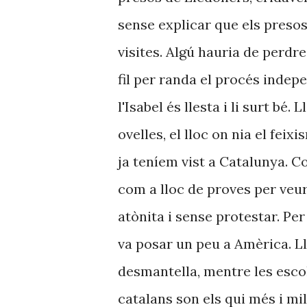
sense explicar que els presos
visites. Algú hauria de perd
fil per randa el procés indep
l'Isabel és llesta i li surt bé. 
ovelles, el lloc on nia el fe
ja teníem vist a Catalunya. C
com a lloc de proves per veu
atònita i sense protestar. Pe
va posar un peu a Amèrica. Ll
desmantella, mentre les escole
catalans son els qui més i mil