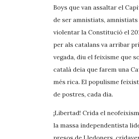
Boys que van assaltar el Capi
de ser amnistiats, amnistiats
violentar la Constitució el 20
per als catalans va arribar p
vegada, diu el feixisme que s
català deia que farem una Cata
més rica. El populisme feixis
de postres, cada dia.
¡Libertad! Crida el neofeixism
la massa independentista lide
presos de Lledoners, cridaven 