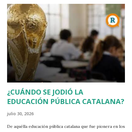
exquisida, lèxic més aviat anacrònic, cert gust per la
floritura poètica i per l'adjectiu inesperat. Parla amb un to
seriós molt proper a la ira, com si en qualsevol moment
anés a explotar. Llenguatge duríssim i immisericorde
contra allò que combat: la mesquinesa dels partits i,
especialment, el perill de la pèrdua d'identitat cultural
catalana enfront de les onades immigrades. En aquest
sentit, tan sols seria una versió patriòtica de Vox, amb qui
diu compartir gran part del programa exceptuant la
qüestió catalana. Orriols irr...
¿CUÁNDO SE JODIÓ LA
EDUCACIÓN PÚBLICA CATALANA?
julio 30, 2026
De aquélla educación pública catalana que fue pionera en los