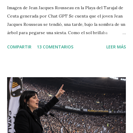
Imagen de Jean Jacques Rousseau en la Playa del Tarajal de
Ceuta generada por Chat GPT Se cuenta que el joven Jean
Jacques Rousseau se tendió, una tarde, bajo la sombra de un
árbol para pegarse una siesta. Como el sol brillaba
demasiado, dispuso una hoja del periódico encima de su
COMPARTIR
13 COMENTARIOS
LEER MÁS
cabeza. Cuando despertó, leió el periódico que le había
ayudado a la siesta. Allí encontró la convocatoria de un
concurso literario convocado por la Academia de Dijon
dedicado al ensayo, cuyo tema debía ser la respuesta a la
pregunta: "¿Cuál es el origen de la desigualdad entre los
hombres, y si es respaldada por la ley natural?". Jean
Jacques escribió entonces el Discurso sobre el origen y los
fundamentos de la desigualdad entre los hombres , que le
convirtió enseguida en una celebrity en toda Europa. Para
Rousseau, la sociedad civil es una trampa perpetuada por
los poderosos sobre los débiles, de modo que puedan