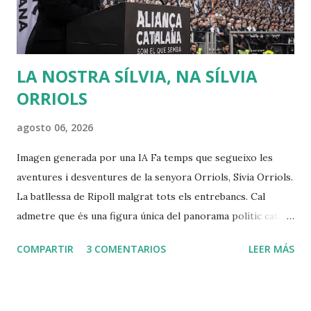
conservar su poder y riqueza. Muchas veces creo que se
debería releer a Rousseau, sobr...
LA NOSTRA SÍLVIA, NA SÍLVIA
ORRIOLS
agosto 06, 2026
Imagen generada por una IA Fa temps que segueixo les
aventures i desventures de la senyora Orriols, Sívia Orriols.
La batllessa de Ripoll malgrat tots els entrebancs. Cal
admetre que és una figura única del panorama polític català,
amb una imatge cuidada d' outsider i àdhuc de víctima del
COMPARTIR
3 COMENTARIOS
LEER MÁS
sistema, completament fora del relat oficial que
comparteixen la majoria dels partits convencionals (excepte
Vox). Cal aturar-se un instant en el seu verb: prosòdia