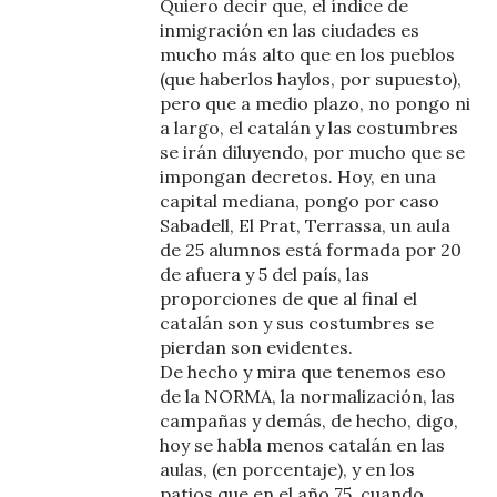
Quiero decir que, el índice de
inmigración en las ciudades es
mucho más alto que en los pueblos
(que haberlos haylos, por supuesto),
pero que a medio plazo, no pongo ni
a largo, el catalán y las costumbres
se irán diluyendo, por mucho que se
impongan decretos. Hoy, en una
capital mediana, pongo por caso
Sabadell, El Prat, Terrassa, un aula
de 25 alumnos está formada por 20
de afuera y 5 del país, las
proporciones de que al final el
catalán son y sus costumbres se
pierdan son evidentes.
De hecho y mira que tenemos eso
de la NORMA, la normalización, las
campañas y demás, de hecho, digo,
hoy se habla menos catalán en las
aulas, (en porcentaje), y en los
patios que en el año 75, cuando