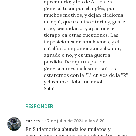
aprenderlo; y los de África en
general tirán por el inglés, por
muchos motivos, y dejan el idioma
de aquí, que es minoritario y, guste
o no, secundario, y aplican ese
tiempo en otras cuestiones. Las
imposiciones no son buenas, y el
catalán lo imponen con calzador,
agrade o no, y es una guerra
perdida. De aquí un par de
generaciones incluso nosotros
estaremos con la "L" en vez de la "R",
y diremos: Hola , mi amol.
Salut
RESPONDER
car res
17 de julio de 2024 a las 8:20
En Sudamérica abunda los mulatos y
cuarterones,con sangre catalana.Aqui pasa