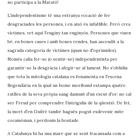
no participa a la Marató!
L'independentisme té una estranya vocació de fer
desgraciades les persones, i en això és infal·lible. Però crea
víctimes, vet aquí l'enginy tan enginyós. Persones que viuen
bé, en bones cases i amb bones rendes, han ascendit a la
sagrada categoria de víctimes (quan no d'oprimides).
Només calia fer-se (o sentir-se) independentista per
garantir-se la desgràcia i afegir-se al lament. No s'oblidin
que tota la mitologia catalana es fonamenta en l'escena
llegendària en la qual un home moribund estampa quatre
ratlles de la seva pròpia sang damunt d'un escut d'or: no cal
ser Freud per comprendre l'intrígulis de la qüestió. De fet,
la mort d'en Guifré també hagués pogut esdevenir mite
cocainòman, i perdonin la boutade.
A Catalunya hi ha una mare que se sent fracassada com a