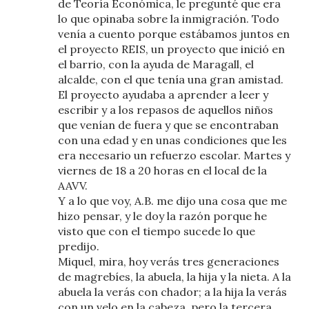
de Teoría Económica, le pregunté que era
lo que opinaba sobre la inmigración. Todo
venía a cuento porque estábamos juntos en
el proyecto REIS, un proyecto que inició en
el barrio, con la ayuda de Maragall, el
alcalde, con el que tenía una gran amistad.
El proyecto ayudaba a aprender a leer y
escribir y a los repasos de aquellos niños
que venían de fuera y que se encontraban
con una edad y en unas condiciones que les
era necesario un refuerzo escolar. Martes y
viernes de 18 a 20 horas en el local de la
AAVV.
Y a lo que voy, A.B. me dijo una cosa que me
hizo pensar, y le doy la razón porque he
visto que con el tiempo sucede lo que
predijo.
Miquel, mira, hoy verás tres generaciones
de magrebíes, la abuela, la hija y la nieta. A la
abuela la verás con chador; a la hija la verás
con un velo en la cabeza, pero la tercera