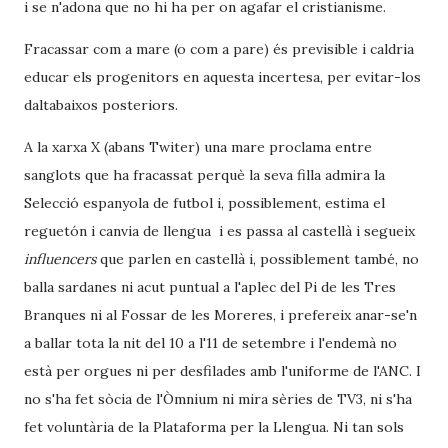
i se n'adona que no hi ha per on agafar el cristianisme.
Fracassar com a mare (o com a pare) és previsible i caldria
educar els progenitors en aquesta incertesa, per evitar-los
daltabaixos posteriors.
A la xarxa X (abans Twiter) una mare proclama entre
sanglots que ha fracassat perquè la seva filla admira la
Selecció espanyola de futbol i, possiblement, estima el
reguetón i canvia de llengua i es passa al castellà i segueix
influencers
que parlen en castellà i, possiblement també, no
balla sardanes ni acut puntual a l'aplec del Pi de les Tres
Branques ni al Fossar de les Moreres, i prefereix anar-se'n
a ballar tota la nit del 10 a l'11 de setembre i l'endemà no
està per orgues ni per desfilades amb l'uniforme de l'ANC. I
no s'ha fet sòcia de l'Òmnium ni mira sèries de TV3, ni s'ha
fet voluntària de la Plataforma per la Llengua. Ni tan sols