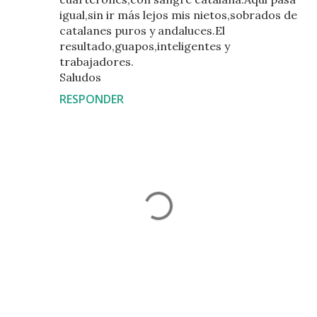
igual,sin ir más lejos mis nietos,sobrados de
catalanes puros y andaluces.El
resultado,guapos,inteligentes y
trabajadores.
Saludos
RESPONDER
P