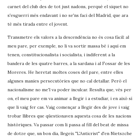
carnet del club des de tot just nadons, perquè el xiquet no
s'esguerri més endavant i no se'ns faci del Madrid, que ara
té més tirada entre el jovent.
Transmetre els valors a la descendència no és cosa fàcil: al
meu pare, per exemple, no li va sortir massa bé i aquí em
tenen, constitucionalista i socialista, i indiferent a la
bandera de les quatre barres, a la sardana i al Fossar de les
Moreres. He heretat moltes coses del pare, entre elles
algunes manies persecutòries que no cal detallar. Però el
nacionalisme no me'l va poder inculcar. Resulta que, vès per
on, el meu pare em va animar a llegir i a estudiar, i en això sí
que li vaig fer cas. Vaig començar a llegir des de jove i vaig
trobar llibres que qüestionaven aquesta cosa de les nacions
històriques. Va passar com li passa al fill del beat de missa
de dotze que, un bon dia, llegeix "L'Anticrist" d'en Nietszche