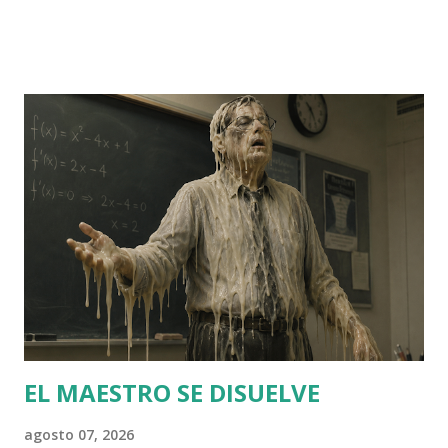
sistema, completament fora del relat oficial que
comparteixen la majoria dels partits convencionals (excepte
Vox). Cal aturar-se un instant en el seu verb: prosòdia
exquisida, lèxic més aviat anacrònic, cert gust per la
floritura poètica i per l'adjectiu inesperat. Parla amb un to
seriós molt proper a la ira, com si en qualsevol moment
anés a explotar. Llenguatge duríssim i immisericorde
contra allò que combat: la mesquinesa dels partits i,
especialment, el perill de la pèrdua d'identitat cultural
catalana enfront de les onades immigrades. En aquest
sentit, tan sols seria una versió patriòtica de Vox, amb qui
diu compartir gran part del programa exceptuant la
qüestió catalana. Orriols irr...
EL MAESTRO SE DISUELVE
agosto 07, 2026