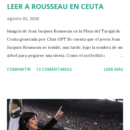
r
LEER A ROUSSEAU EN CEUTA
i
o
agosto 02, 2026
Imagen de Jean Jacques Rousseau en la Playa del Tarajal de
Ceuta generada por Chat GPT Se cuenta que el joven Jean
Jacques Rousseau se tendió, una tarde, bajo la sombra de un
árbol para pegarse una siesta. Como el sol brillaba
demasiado, dispuso una hoja del periódico encima de su
COMPARTIR
13 COMENTARIOS
LEER MÁS
cabeza. Cuando despertó, leió el periódico que le había
ayudado a la siesta. Allí encontró la convocatoria de un
concurso literario convocado por la Academia de Dijon
dedicado al ensayo, cuyo tema debía ser la respuesta a la
pregunta: "¿Cuál es el origen de la desigualdad entre los
hombres, y si es respaldada por la ley natural?". Jean
Jacques escribió entonces el Discurso sobre el origen y los
fundamentos de la desigualdad entre los hombres , que le