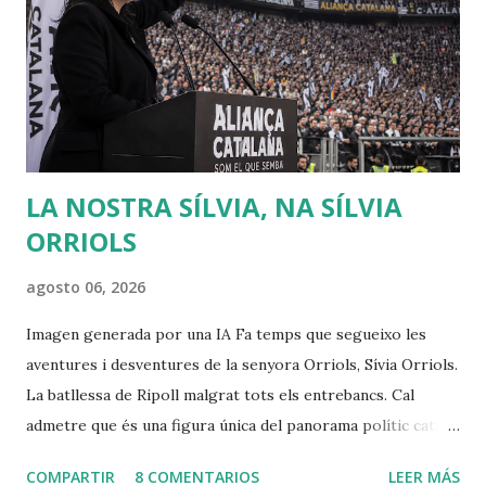
convirtió enseguida en una celebrity en toda Europa. Para
Rousseau, la sociedad civil es una trampa perpetuada por
los poderosos sobre los débiles, de modo que puedan
conservar su poder y riqueza. Muchas veces creo que se
debería releer a Rousseau, sobr...
LA NOSTRA SÍLVIA, NA SÍLVIA
ORRIOLS
agosto 06, 2026
Imagen generada por una IA Fa temps que segueixo les
aventures i desventures de la senyora Orriols, Sívia Orriols.
La batllessa de Ripoll malgrat tots els entrebancs. Cal
admetre que és una figura única del panorama polític català,
amb una imatge cuidada d' outsider i àdhuc de víctima del
COMPARTIR
8 COMENTARIOS
LEER MÁS