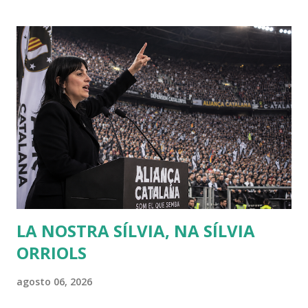
dedicado al ensayo, cuyo tema debía ser la respuesta a la
pregunta: "¿Cuál es el origen de la desigualdad entre los
hombres, y si es respaldada por la ley natural?". Jean
Jacques escribió entonces el Discurso sobre el origen y los
fundamentos de la desigualdad entre los hombres , que le
convirtió enseguida en una celebrity en toda Europa. Para
Rousseau, la sociedad civil es una trampa perpetuada por
los poderosos sobre los débiles, de modo que puedan
conservar su poder y riqueza. Muchas veces creo que se
debería releer a Rousseau, sobr...
LA NOSTRA SÍLVIA, NA SÍLVIA
ORRIOLS
agosto 06, 2026