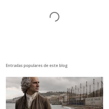
P
u
b
Entradas populares de este blog
l
i
c
a
r
u
n
c