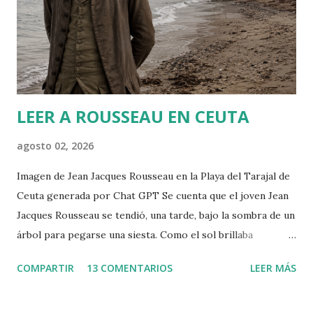
o
m
e
n
t
a
r
LEER A ROUSSEAU EN CEUTA
i
o
agosto 02, 2026
Imagen de Jean Jacques Rousseau en la Playa del Tarajal de
Ceuta generada por Chat GPT Se cuenta que el joven Jean
Jacques Rousseau se tendió, una tarde, bajo la sombra de un
árbol para pegarse una siesta. Como el sol brillaba
demasiado, dispuso una hoja del periódico encima de su
COMPARTIR
13 COMENTARIOS
LEER MÁS
cabeza. Cuando despertó, leió el periódico que le había
ayudado a la siesta. Allí encontró la convocatoria de un
concurso literario convocado por la Academia de Dijon