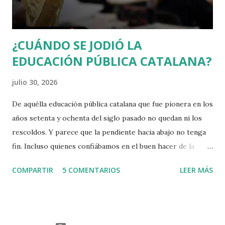
diu compartir gran part del programa exceptuant la
qüestió catalana. Orriols irr...
¿CUÁNDO SE JODIÓ LA
EDUCACIÓN PÚBLICA CATALANA?
julio 30, 2026
De aquélla educación pública catalana que fue pionera en los
años setenta y ochenta del siglo pasado no quedan ni los
rescoldos. Y parece que la pendiente hacia abajo no tenga
fin. Incluso quienes confiábamos en el buen hacer de la
Consejera Niubó estamos apesadumbrados.
COMPARTIR
5 COMENTARIOS
LEER MÁS
Apesadumbrados y tristes no solo por las escasas mejoras
que ha aportado o la tibieza en afrontar los retos que le
dejaron los gobiernos nacionalistas anteriores. Y ahora nos
enteramos de lo que, en un país normal, sería un escándalo: