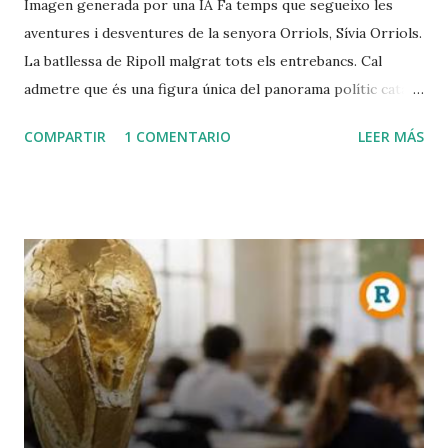
Imagen generada por una IA Fa temps que segueixo les
aventures i desventures de la senyora Orriols, Sívia Orriols.
La batllessa de Ripoll malgrat tots els entrebancs. Cal
admetre que és una figura única del panorama polític català,
amb una imatge cuidada d' outsider i àdhuc de víctima del
COMPARTIR
1 COMENTARIO
LEER MÁS
sistema, completament fora del relat oficial que
comparteixen la majoria dels partits convencionals (excepte
Vox). Cal aturar-se un instant en el seu verb: prosòdia
exquisida, lèxic més aviat anacrònic, cert gust per la
floritura poètica i per l'adjectiu inesperat. Parla amb un to
seriós molt proper a la ira, com si en qualsevol moment
anés a explotar. Llenguatge duríssim i immisericorde
contra allò que combat: la mesquinesa dels partits i,
especialment, el perill de la pèrdua d'identitat cultural
catalana enfront de les onades immigrades. En aquest
sentit, tan sols seria una versió patriòtica de Vox, amb qui