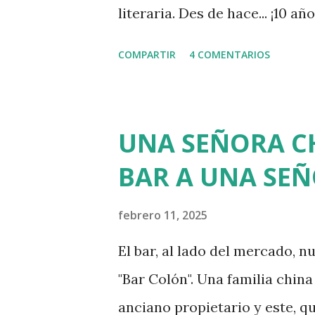
protosocialismo o cualquier c.
literaria. Des de hace... ¡10 
los aspectos de nuestra vida,
COMPARTIR
4 COMENTARIOS
década, casi nada. ¿Cuántas 
mundo virtual durante esos d
autores y autoras publicando
UNA SEÑORA C
año, otros han ido y se han v
BAR A UNA SE
Participé por primera vez en 
onírico que me parecía impub
febrero 11, 2025
literario se ha ido hacia los 
El bar, al lado del mercado, 
históricodetectivescos), por 
"Bar Colón". Una familia china 
consumo rápido, el entretenim
anciano propietario y este, qu