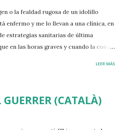
tá formado por tres hermanas, hijas del
gen o la fealdad rugosa de un idolillo
as de otro guitarrista, el Tomatito. 6- El
 enfermo y me lo llevan a una clínica, en
 era hijo del naturalista Gregor Mendel.
de estrategias sanitarias de última
van...
que en las horas graves y cuando la cosa
ltos representantes de la fe prefieren la
LEER MÁS
ía. A Francisco no le han llevado a
 coherente con sus creencias. Nadie
acerlo. A mi me sabe mal, porqué la virgen
L GUERRER (CATALÀ)
ette me caen bien: lamento el desprecio
 pocas semanas, el eurodiputado del
Oreja afirmó, en un cónclave de