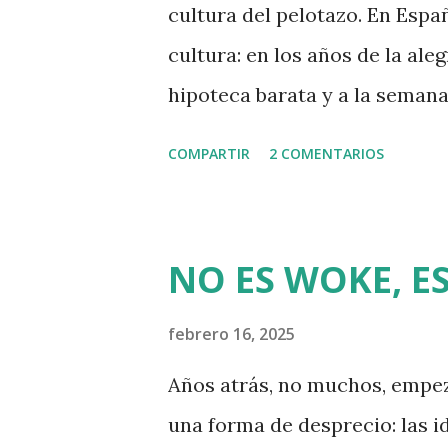
som mestissos o, millor encar
cultura del pelotazo. En Esp
manifestacions dels 11 de set
cultura: en los años de la al
conquesta innegable: els de c
hipoteca barata y a la semana
manera: els nets de cu...
había ganado 50 en una semana
COMPARTIR
2 COMENTARIOS
mundo se hubo apuntado a la fi
de dientes. A más de uno que 
agua se le amargó la fiesta. 
NO ES WOKE, ES
cuñado, que se hizo rico con 
pestum: cuando las cosas se t
febrero 16, 2025
dedos, el gobierno les sufrag
Años atrás, no muchos, empez
de los presupuestos sociales 
una forma de desprecio: las i