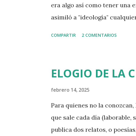
lejos, la Sanidad pública sig
era algo así como tener una e
del señor Artur Mas. Pero los
asimiló a "ideología" cualqu
Ahora hay quien pretende hace
pseudomarxismo: el socialismo
COMPARTIR
2 COMENTARIOS
por eso es malo. Pero no lo e
que grita "libertad" día tras d
término "woke" para nombrar 
ELOGIO DE LA 
nombrarlo y, a la vez, ridicul
Wake, algo así como "desperté
febrero 14, 2025
titula I Woke Up a Vampire . 
Para quienes no la conozcan, 
luz, el término "woke", que in
que sale cada día (laborable, 
las minorías raciales, se usa 
publica dos relatos, o poesías