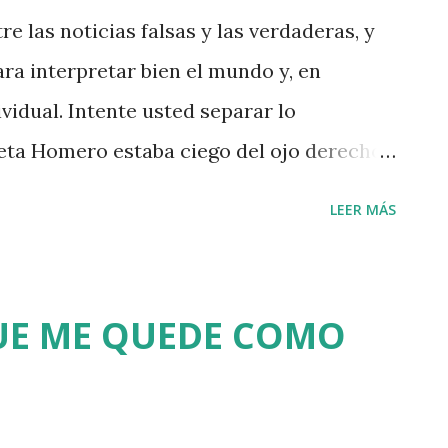
re las noticias falsas y las verdaderas, y
ra interpretar bien el mundo y, en
dividual. Intente usted separar lo
poeta Homero estaba ciego del ojo derecho,
 el personaje de Polifemo. 2- Cuando le
LEER MÁS
 opinaba de la poesía, respondió que solo
as: Homero el tuerto y García Lorca, el
ó de su pueblo, Grenoble. 4- El pueblo
QUE ME QUEDE COMO
ombre porque el promontorio sobre el que
mente, a una seta. Concretamente, a un
 puerto deportivo y pesquero). 5- El