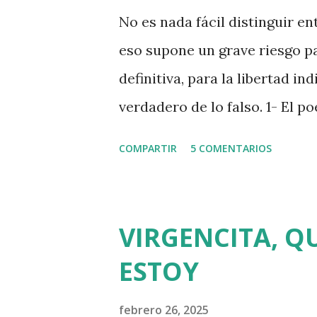
a
No es nada fácil distinguir ent
s
eso supone un grave riesgo pa
definitiva, para la libertad in
verdadero de lo falso. 1- El 
y por esta razón se le ocurrió
COMPARTIR
5 COMENTARIOS
preguntaron a J.L. Borges qué
conocía a dos verdaderos poet
guapo. 3- Stendhal jamás sali
VIRGENCITA, 
francés de Sète lleva este n
ESTOY
se levanta recuerda, efectiva
champiñón Portobello (Sète es
febrero 26, 2025