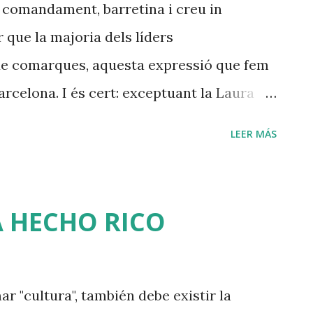
de comandament, barretina i creu in
e Quim Torra admirava Cardona i li va fer
 que la majoria dels líders
 és l'express...
de comarques, aquesta expressió que fem
arcelona. I és cert: exceptuant la Laura
ics formats en municipis petits o mitjans.
LEER MÁS
a ciutat de 100.000 habitants, més petita
 Coloma, l'Hospitalet o Badalona. Ser de
ial en sí mateix, però sí que significa
A HECHO RICO
or grau de puresa cultural o qui sap si
eforçava la fiabilitat nacionalista per la
 Barcelona parlem el català poc i malament,
ar "cultura", también debe existir la