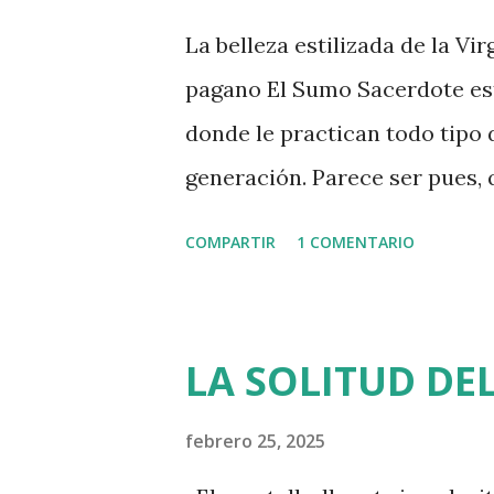
grupo musical Las Ketchup es
La belleza estilizada de la Vir
guitarrista el Tomate y sobrin
pagano El Sumo Sacerdote está
compositor Felix Mendelssohn
donde le practican todo tipo 
7- El poeta francés Arthur Cra
generación. Parece ser pues, 
va en serio, incluso los más a
COMPARTIR
1 COMENTARIO
ciencia y soslayan la milagrer
Lourdes, que sería mucho más
habla de eso y alguien debe h
LA SOLITUD DE
de Lourdes y la chica Bernad
que les inflige el Papa. Hace
febrero 25, 2025
Partido Popular Jaime Mayor 