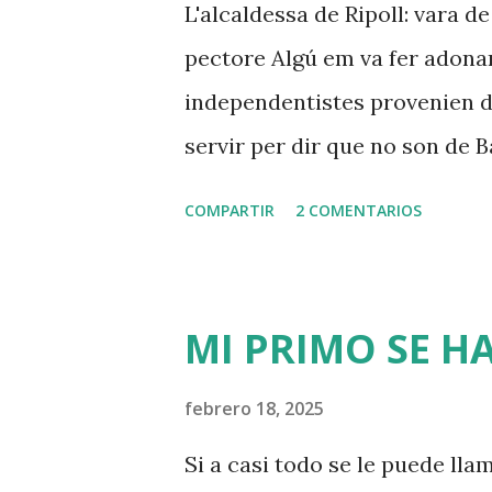
L'alcaldessa de Ripoll: vara 
partits nacionalistes. El pobr
pectore Algú em va fer adonar
un homenatge. "Nosaltres sols!"
independentistes provenien 
servir per dir que no son de B
Borràs, gairebé tots son polít
COMPARTIR
2 COMENTARIOS
La Girona de Puigdemont és un
que Sabadell, Terrassa, Santa
poble no significa res en espec
MI PRIMO SE H
quan es reivindica com un maj
àdhuc genètica, argument que r
febrero 18, 2025
via ruralista. Ja se sap que a
Si a casi todo se le puede llam