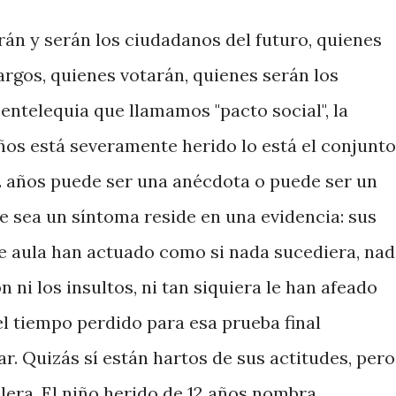
rán y serán los ciudadanos del futuro, quienes
argos, quienes votarán, quienes serán los
ntelequia que llamamos "pacto social", la
años está severamente herido lo está el conjunto
12 años puede ser una anécdota o puede ser un
e sea un síntoma reside en una evidencia: sus
aula han actuado como si nada sucediera, nad
 ni los insultos, ni tan siquiera le han afeado
el tiempo perdido para esa prueba final
r. Quizás sí están hartos de sus actitudes, pero
olera. El niño herido de 12 años nombra