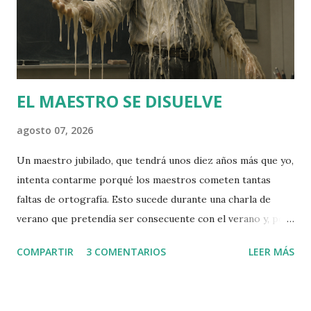
catalana enfront de les onades immigrades. En aquest
sentit, tan sols seria una versió patriòtica de Vox, amb qui
diu compartir gran part del programa exceptuant la
qüestió catalana. Orriols irr...
EL MAESTRO SE DISUELVE
agosto 07, 2026
Un maestro jubilado, que tendrá unos diez años más que yo,
intenta contarme porqué los maestros cometen tantas
faltas de ortografía. Esto sucede durante una charla de
verano que pretendía ser consecuente con el verano y, por
lo tanto, liviana. Antes -me cuenta- y antes significa en los
COMPARTIR
3 COMENTARIOS
LEER MÁS
años 60 y 70, quienes iban a estudiar Magisterio eran
generalmente gente idealista, muy vocacional y a menudo
muy ideológica Eran gente que creía firmemente en el