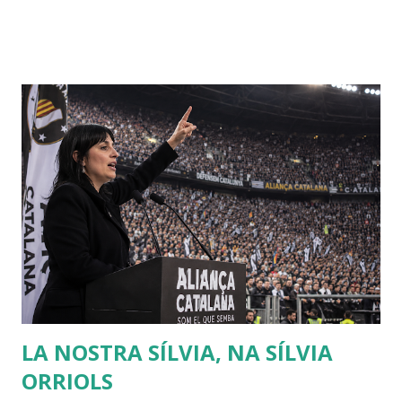
ayudado a la siesta. Allí encontró la convocatoria de un
concurso literario convocado por la Academia de Dijon
dedicado al ensayo, cuyo tema debía ser la respuesta a la
pregunta: "¿Cuál es el origen de la desigualdad entre los
hombres, y si es respaldada por la ley natural?". Jean
Jacques escribió entonces el Discurso sobre el origen y los
fundamentos de la desigualdad entre los hombres , que le
convirtió enseguida en una celebrity en toda Europa. Para
Rousseau, la sociedad civil es una trampa perpetuada por
los poderosos sobre los débiles, de modo que puedan
conservar su poder y riqueza. Muchas veces creo que se
debería releer a Rousseau, sobr...
LA NOSTRA SÍLVIA, NA SÍLVIA
ORRIOLS