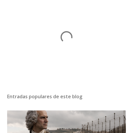
P
u
b
Entradas populares de este blog
l
i
c
a
r