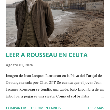
u
n
c
o
m
e
n
t
a
r
LEER A ROUSSEAU EN CEUTA
i
o
agosto 02, 2026
Imagen de Jean Jacques Rousseau en la Playa del Tarajal de
Ceuta generada por Chat GPT Se cuenta que el joven Jean
Jacques Rousseau se tendió, una tarde, bajo la sombra de un
árbol para pegarse una siesta. Como el sol brillaba
demasiado, dispuso una hoja del periódico encima de su
COMPARTIR
13 COMENTARIOS
LEER MÁS
cabeza. Cuando despertó, leió el periódico que le había