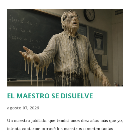
exquisida, lèxic més aviat anacrònic, cert gust per la
floritura poètica i per l'adjectiu inesperat. Parla amb un to
seriós molt proper a la ira, com si en qualsevol moment
anés a explotar. Llenguatge duríssim i immisericorde
contra allò que combat: la mesquinesa dels partits i,
especialment, el perill de la pèrdua d'identitat cultural
catalana enfront de les onades immigrades. En aquest
sentit, tan sols seria una versió patriòtica de Vox, amb qui
diu compartir gran part del programa exceptuant la
qüestió catalana. Orriols irr...
EL MAESTRO SE DISUELVE
agosto 07, 2026
Un maestro jubilado, que tendrá unos diez años más que yo,
intenta contarme porqué los maestros cometen tantas