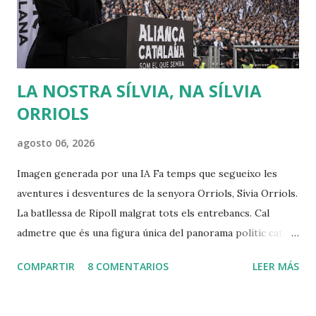
los poderosos sobre los débiles, de modo que puedan
conservar su poder y riqueza. Muchas veces creo que se
debería releer a Rousseau, sobr...
LA NOSTRA SÍLVIA, NA SÍLVIA
ORRIOLS
agosto 06, 2026
Imagen generada por una IA Fa temps que segueixo les
aventures i desventures de la senyora Orriols, Sívia Orriols.
La batllessa de Ripoll malgrat tots els entrebancs. Cal
admetre que és una figura única del panorama polític català,
amb una imatge cuidada d' outsider i àdhuc de víctima del
COMPARTIR
8 COMENTARIOS
LEER MÁS
sistema, completament fora del relat oficial que
comparteixen la majoria dels partits convencionals (excepte
Vox). Cal aturar-se un instant en el seu verb: prosòdia