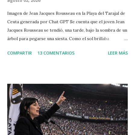
agosto 02, 2026
Imagen de Jean Jacques Rousseau en la Playa del Tarajal de
Ceuta generada por Chat GPT Se cuenta que el joven Jean
Jacques Rousseau se tendió, una tarde, bajo la sombra de un
árbol para pegarse una siesta. Como el sol brillaba
demasiado, dispuso una hoja del periódico encima de su
COMPARTIR
13 COMENTARIOS
LEER MÁS
cabeza. Cuando despertó, leió el periódico que le había
ayudado a la siesta. Allí encontró la convocatoria de un
concurso literario convocado por la Academia de Dijon
dedicado al ensayo, cuyo tema debía ser la respuesta a la
pregunta: "¿Cuál es el origen de la desigualdad entre los
hombres, y si es respaldada por la ley natural?". Jean
Jacques escribió entonces el Discurso sobre el origen y los
fundamentos de la desigualdad entre los hombres , que le
convirtió enseguida en una celebrity en toda Europa. Para
Rousseau, la sociedad civil es una trampa perpetuada por